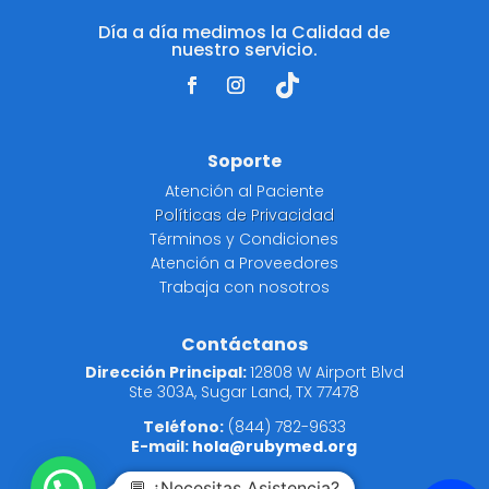
Día a día medimos la Calidad de
nuestro servicio.
Soporte
Atención al Paciente
Políticas de Privacidad
Términos y Condiciones
Atención a Proveedores
Trabaja con nosotros
Contáctanos
Dirección Principal:
12808 W Airport Blvd
Ste 303A, Sugar Land, TX 77478
Teléfono:
(844) 782-9633
E-mail:
hola@rubymed.org
Para asuntos legales dirijase a
💬 ¿Necesitas Asistencia?