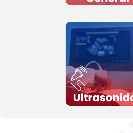
Más informació
técnica de diagnóstico
Es
que utiliza ondas
por imáge
sonoras de alta frecuencia 
visualizar órganos y estruct
dentro del cuerpo. E
procedimiento no invasi
, ampliamente utilizado
seg
para examinar el cora
hígado, riñones, y otros órga
Más informació