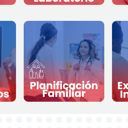
Más información
n
E
incluye
Este servicio
 una
sobre
asesoramiento
nes
anticonceptivos, métodos
para
naturales de planificación,
uras
orientación, diagnóstico del
s un
r
embarazo y orientación sobre
vo y
,
salud sexual y reproductiva. La
uro
ra
planificación familiar ayuda a
zón,
prevenir embarazos no
nos.
deseados.
n
Más información