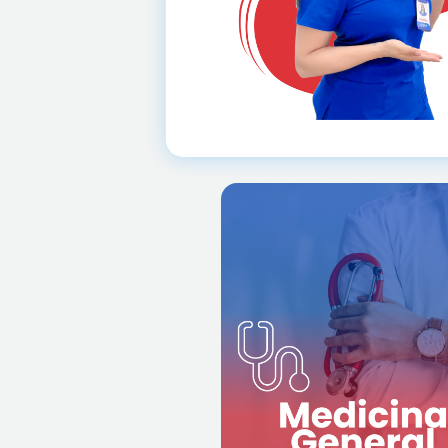
prevención,
Se enfoca e
de
diagnóstico y tratami
diversas enfermedad
condiciones de salud.
médicos gener
cuidados
proporci
y coordinados a
contin
pacientes de todas las eda
abordando tanto probl
agudos como cróni