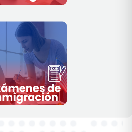
Más información
stos exámenes aseguran que
cumplen con
los solicitantes
de salud
los requisitos
establecidos por las
autoridades de inmigración.
evisión médica
Incluyen una
 análisis de sangre,
completa
diografías de tórax y pruebas
para detectar enfermedades
contagiosas como la
tuberculosis.
Más información