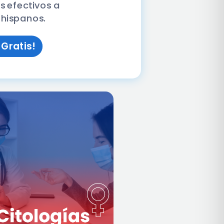
 efectivos a
 hispanos.
Gratis!
chequeo
Contamos con el
edicina para la
y
completo
más completa del
Mujer
mercado, todo nuestro Panel
Médico al alcance de ti, entre
ellos: Papanicolaou o Pap
Smear, Exámenes Generales,
Diagnósticos de Planificación
Familiar y más.