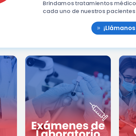
Brindamos tratamientos médicos
cada uno de nuestros pacientes
¡Llámanos 
n la
tenemos
Nuestras Clínicas
En
ento
diversos exámenes de
M
es y
garantizarte
Laboratorio para
 Los
,
un chequeo completo
ales
exámenes como: Hemogramas,
onan
Pruebas de embarazo, pruebas
uos
de Tiroides, Función Renal,
des,
Análisis de Orina, Panel de ETS y
emas
más.
cos.