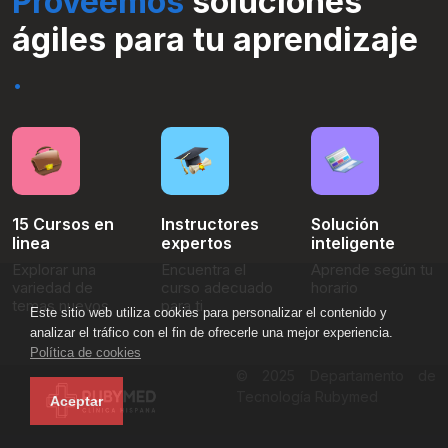
Proveemos
soluciones
ágiles para tu aprendizaje
.
15 Cursos en
Instructores
Solución
linea
expertos
inteligente
Explorar una
Encuentra el
Aprende según tu
variedad de
curso adecuado
horario
temas nuevos
para ti
Este sitio web utiliza cookies para personalizar el contenido y
analizar el tráfico con el fin de ofrecerle una mejor experiencia.
Política de cookies
© 2025 Departamento de
Tecnología Rubymed
Aceptar