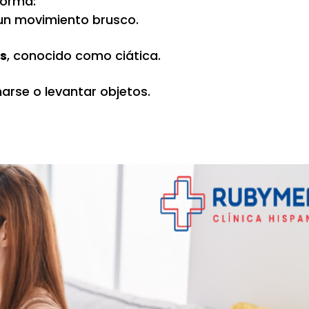
forma:
un movimiento brusco.
as
, conocido como ciática.
harse o levantar objetos.