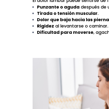
El dolor lumbar puede sentirse de 
Punzante o aguda
después de 
Tirada o tensión muscular
.
Dolor que baja hacia las piern
Rigidez
al levantarse o caminar.
Dificultad para moverse
, agac