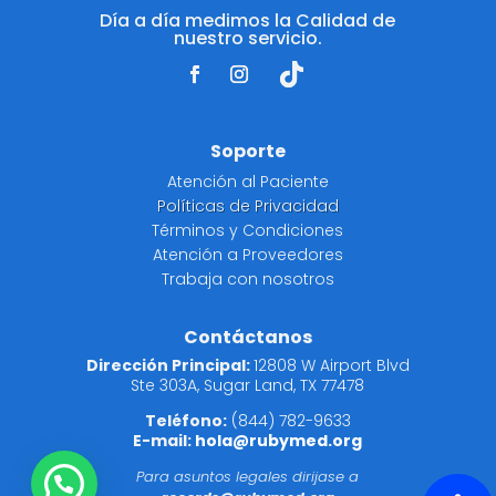
Día a día medimos la Calidad de
nuestro servicio.
Soporte
Atención al Paciente
Políticas de Privacidad
Términos y Condiciones
Atención a Proveedores
Trabaja con nosotros
Contáctanos
Dirección Principal:
12808 W Airport Blvd
Ste 303A, Sugar Land, TX 77478
Teléfono:
(844) 782-9633
E-mail:
hola@rubymed.org
Para asuntos legales dirijase a
💬 ¿Necesitas Asistencia?