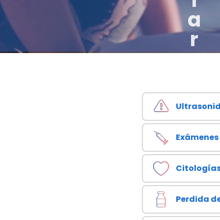
l
a
r
Ultrasoni
Exámenes 
Citología
Perdida d