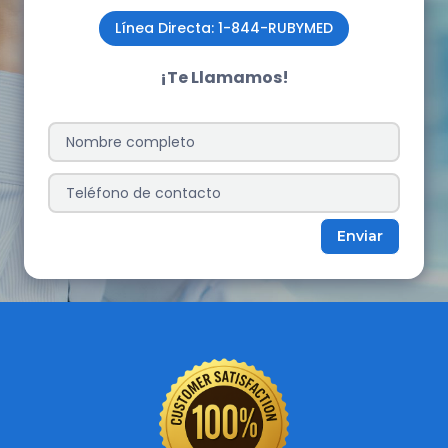
Línea Directa: 1-844-RUBYMED
¡Te Llamamos!
Enviar