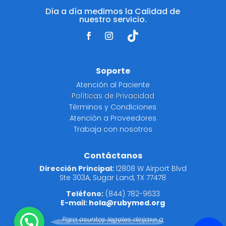
Día a día medimos la Calidad de
nuestro servicio.
Soporte
Atención al Paciente
Políticas de Privacidad
Términos y Condiciones
Atención a Proveedores
Trabaja con nosotros
Contáctanos
Dirección Principal:
12808 W Airport Blvd
Ste 303A, Sugar Land, TX 77478
Teléfono:
(844) 782-9633
E-mail:
hola@rubymed.org
Para asuntos legales dirijase a
💬 ¿Necesitas Asistencia?