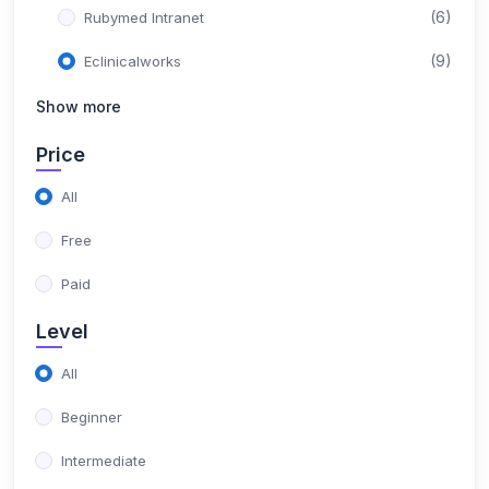
(6)
Rubymed Intranet
(9)
Eclinicalworks
Show more
Price
All
Free
Paid
Level
All
Beginner
Intermediate