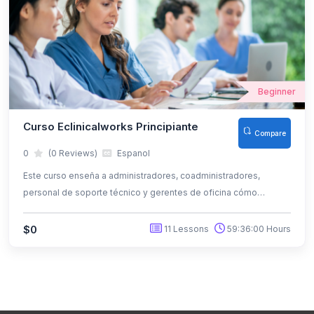
Beginner
Curso Eclinicalworks Principiante
Compare
0
(0 Reviews)
Espanol
Este curso enseña a administradores, coadministradores,
personal de soporte técnico y gerentes de oficina cómo
navegar por el sistema y gestionar usuarios y configuraciones
en eClinicalWorks. Aunque existen múltiples formas de realizar
$0
11 Lessons
59:36:00 Hours
una misma tarea en eClinicalWorks, este curso presenta los
métodos más utilizados y eficientes a un nivel principiante.